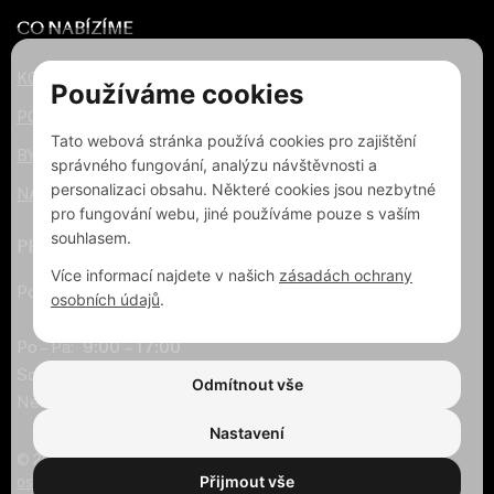
CO NABÍZÍME
KOBERCE
Používáme cookies
PODLAHY
Tato webová stránka používá cookies pro zajištění
BYTOVÝ TEXTIL
správného fungování, analýzu návštěvnosti a
personalizaci obsahu. Některé cookies jsou nezbytné
NAŠE SLUŽBY
pro fungování webu, jiné používáme pouze s vaším
souhlasem.
PRODEJNA ZLÍN
Více informací najdete v našich
zásadách ochrany
Potoky 552, Zlín 765 01
osobních údajů
.
Po – Pá:
9:00 – 17:00
So:
9:00 – 12:00
Odmítnout vše
Ne: zavřeno
Nastavení
© 2026 Franc s. r. o. | Všechna práva vyhrazena |
Ochrana
Přijmout vše
osobních údajů
| Tvorba webu:
Galandr.com