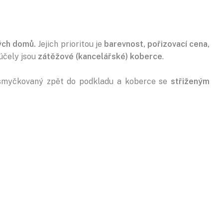
ých domů.
Jejich prioritou je
barevnost, pořizovací cena,
 účely jsou
zátěžové (kancelářské) koberce
.
asmyčkovaný zpět do podkladu a koberce se
střiženým