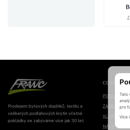
B
Z
Po
CO UMÍME
Tato 
POKLÁDKA P
analý
Prodejem bytových doplňků, textilu a
ZAMĚŘENÍ A
pro f
veškerých podlahových krytin včetně
VLASTNÍ DO
Více 
pokládky se zabýváme více jak 30 let.
NÁVRHY INT