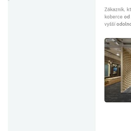
Zákazník, k
koberce
od
vyšší
odolno