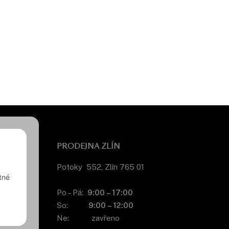
PRODEJNA ZLÍN
Potoky 552, Zlín 765 01
tné
Po – Pá:
9:00 – 17:00
So:
9:00 – 12:00
Ne: zavřeno