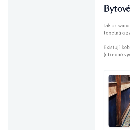
Bytové
Jak už samo
tepelná a z
Existují ko
(středně v