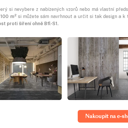
terý si nevybere z nabízených vzorů nebo má vlastní předs
2
 100 m
si můžete sám navrhnout a určit si tak design a k
st proti šíření ohně
Bfl-S1.
Nakoupit na e-s