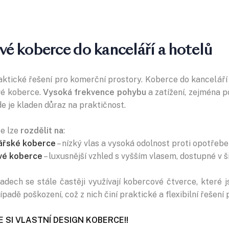
vé koberce do kanceláří a hotelů
aktické řešení pro komerční prostory. Koberce do kanceláří
é koberce.
Vysoká frekvence pohybu
a zatížení, zejména p
de je kladen důraz na praktičnost.
e lze
rozdělit na
:
ářské koberce
– nízký vlas a vysoká odolnost proti opotřebe
vé koberce
– luxusnější vzhled s vyšším vlasem, dostupné v š
padech se stále častěji využívají kobercové čtverce, které 
padě poškození, což z nich činí praktické a flexibilní řešen
 SI VLASTNÍ DESIGN KOBERCE!!