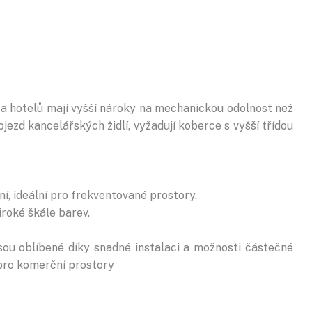
 a hotelů mají vyšší nároky na mechanickou odolnost než
ojezd kancelářských židlí, vyžadují koberce s vyšší třídou
ní, ideální pro frekventované prostory.
iroké škále barev.
jsou oblíbené díky snadné instalaci a možnosti částečné
í pro komerční prostory