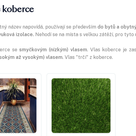
 koberce
tný název napovídá, používají se především
do bytů a obytn
vuková izolace.
Nehodí se na místa s velkou zátěží, pro tyto
berce se
smyčkovým (nízkým) vlasem
. Vlas koberce je z
ysokým až vysokým) vlasem
. Vlas "trčí" z koberce.