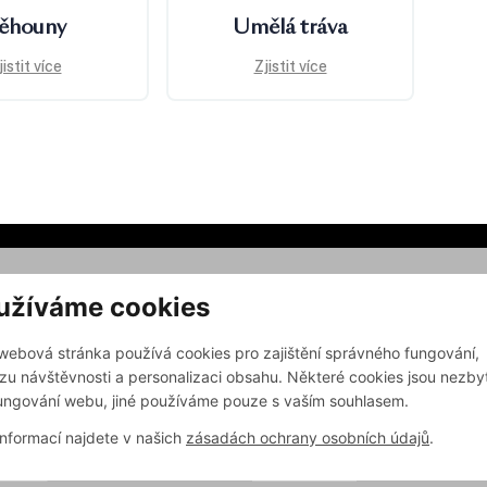
ěhouny
Umělá tráva
jistit více
Zjistit více
užíváme cookies
CO NABÍZÍME
webová stránka používá cookies pro zajištění správného fungování,
ODLAH
KOBERCE
zu návštěvnosti a personalizaci obsahu. Některé cookies jsou nezby
 KALKULACE
PODLAHY
ungování webu, jiné používáme pouze s vaším souhlasem.
PRAVA
BYTOVÝ TEXTIL
informací najdete v našich
zásadách ochrany osobních údajů
.
ERIÉRŮ
NAŠE SLUŽBY