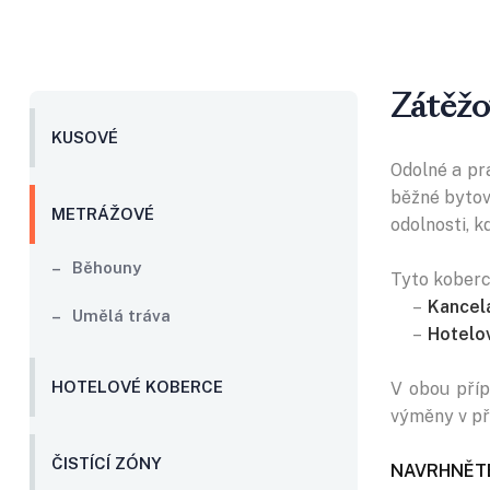
Zátěžo
KUSOVÉ
Odolné a pr
běžné bytov
METRÁŽOVÉ
odolnosti, k
– Běhouny
Tyto koberc
–
Kancel
– Umělá tráva
–
Hotelo
HOTELOVÉ KOBERCE
‍V obou pří
výměny v pří
ČISTÍCÍ ZÓNY
NAVRHNĚTE